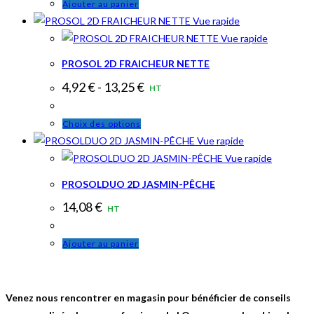
Ajouter au panier
Vue rapide
Vue rapide
PROSOL 2D FRAICHEUR NETTE
4,92
€
-
13,25
€
HT
Ce
Choix des options
produit
Vue rapide
a
Vue rapide
plusieurs
PROSOLDUO 2D JASMIN-PÊCHE
variations.
14,08
€
HT
Les
options
Ajouter au panier
peuvent
être
choisies
Venez nous rencontrer en magasin pour bénéficier de conseils
sur