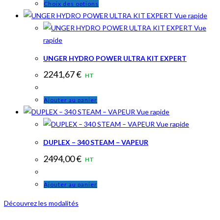
Ce
Choix des options
produit
produit
Vue rapide
a
Vue
rapide
plusieurs
variations.
UNGER HYDRO POWER ULTRA KIT EXPERT
Les
2241,67
€
HT
options
peuvent
Ajouter au panier
être
Vue rapide
choisies
Vue rapide
sur
la
DUPLEX – 340 STEAM – VAPEUR
page
2494,00
€
HT
du
produit
Ajouter au panier
Découvrez les modalités