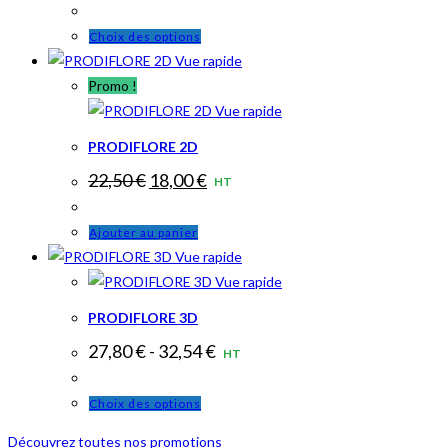
Ce
Choix des options
Vue rapide
produit
Promo !
a
plusieurs
Vue rapide
variations.
PRODIFLORE 2D
Les
Le
Le
22,50
€
18,00
€
HT
options
prix
prix
peuvent
initial
actuel
était :
est :
Ajouter au panier
être
22,50 €.
18,00 €.
Vue rapide
choisies
Vue rapide
sur
la
PRODIFLORE 3D
page
27,80
€
-
32,54
€
HT
du
produit
Ce
Choix des options
produit
Découvrez toutes nos promotions