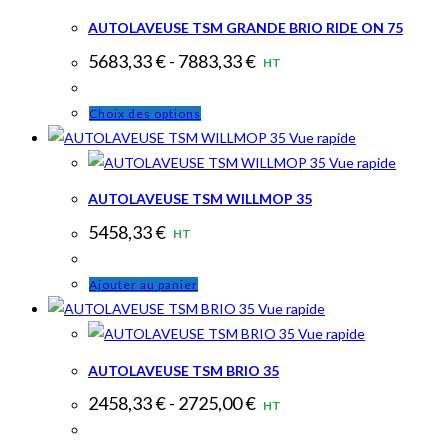
AUTOLAVEUSE TSM GRANDE BRIO RIDE ON 75
5683,33
€
-
7883,33
€
HT
Ce
Choix des options
produit
Vue rapide
a
Vue rapide
plusieurs
AUTOLAVEUSE TSM WILLMOP 35
variations.
5458,33
€
HT
Les
options
Ajouter au panier
peuvent
Vue rapide
être
Vue rapide
choisies
sur
AUTOLAVEUSE TSM BRIO 35
la
2458,33
€
-
2725,00
€
HT
page
du