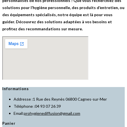
personnalisés de nos professionnels ! Que vous recherchiez des
la
solutions pour l’hygiène personnelle, des produits d’entretien, ou
page
des équipements spécialisés, notre équipe est là pour vous
du
guider. Découvrez des solutions adaptées à vos besoins et
produit
profitez des recommandations sur mesure.
Informations
Addresse :
1 Rue des Reynès 06800 Cagnes-sur-Mer
Téléphone :
04 93 07 26 39
Email:
prohygienediffusion@gmail.com
S’ouvre
dans
Panier