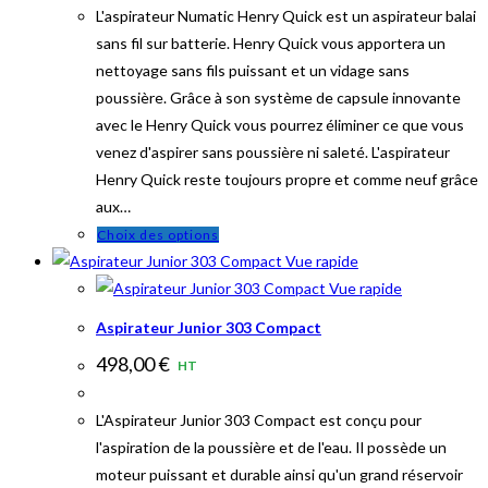
L'aspirateur Numatic Henry Quick est un aspirateur balai
sans fil sur batterie. Henry Quick vous apportera un
nettoyage sans fils puissant et un vidage sans
poussière. Grâce à son système de capsule innovante
avec le Henry Quick vous pourrez éliminer ce que vous
venez d'aspirer sans poussière ni saleté. L'aspirateur
Henry Quick reste toujours propre et comme neuf grâce
aux…
Ce
Choix des options
produit
Vue rapide
a
Vue rapide
plusieurs
Aspirateur Junior 303 Compact
variations.
498,00
€
HT
Les
options
L'Aspirateur Junior 303 Compact est conçu pour
peuvent
l'aspiration de la poussière et de l'eau. Il possède un
être
moteur puissant et durable ainsi qu'un grand réservoir
choisies