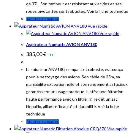
de 37L. Son tambour est résistant aux acides et ses
sur
roues pivotantes sont robustes. Voir la fiche technique
la
Ajouter au panier
page
Vue rapide
du
Vue rapide
produit
Aspirateur Numatic AVION ANV180
385,00
€
HT
L’aspirateur ANV180, compact et robuste, est conçu
pour le nettoyage des avions. Son câble de 25m, sa
maniabilité exceptionnelle et son rangement astucieux
garantissent un usage pratique. Il offre une filtration
haute performance avec un filtre TriTex et un sac
HepaFlo, alliant efficacité et durabilité. Voir la fiche
technique
Ajouter au panier
Vue rapide