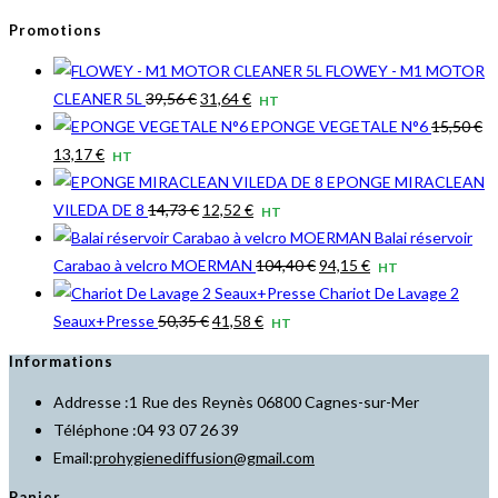
Promotions
FLOWEY - M1 MOTOR
Le
Le
CLEANER 5L
39,56
€
31,64
€
HT
prix
prix
EPONGE VEGETALE N°6
15,50
€
Le
Le
initial
actuel
13,17
€
HT
prix
prix
était :
est :
EPONGE MIRACLEAN
initial
actuel
39,56 €.
Le
31,64 €.
Le
VILEDA DE 8
14,73
€
12,52
€
HT
était :
est :
prix
prix
Balai réservoir
15,50 €.
13,17 €.
initial
actuel
Le
Le
Carabao à velcro MOERMAN
104,40
€
94,15
€
HT
était :
est :
prix
prix
Chariot De Lavage 2
14,73 €.
Le
12,52 €.
Le
initial
actuel
Seaux+Presse
50,35
€
41,58
€
HT
prix
prix
était :
est :
Informations
initial
actuel
104,40 €.
94,15 €.
Addresse :
1 Rue des Reynès 06800 Cagnes-sur-Mer
était :
est :
Téléphone :
04 93 07 26 39
50,35 €.
41,58 €.
S’ouvre
Email:
prohygienediffusion@gmail.com
dans
Panier