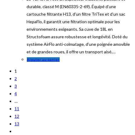
durable, classé M (EN60335-2-69). Équipé d’une
cartouche filtrante H13, d’un filtre TriTex et d’un sac
HepaFlo, il garantit une filtration optimale pour les
environnements exigeants. Sa cuve de 18L en
Structofoam assure robustesse et longévité. Doté du
système AirFlo anti-colmatage, d’une poignée amovible
et de grandes roues, il offre un transport aisé.…
Ajouter au panier
1
2
3
4
…
11
12
13