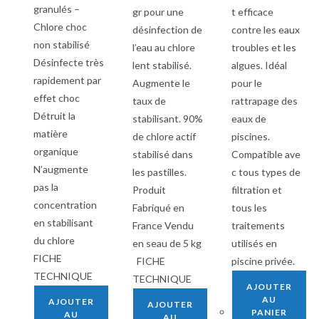
granulés –
gr pour une
t efficace
Chlore choc
désinfection de
contre les eaux
non stabilisé
l’eau au chlore
troubles et les
Désinfecte très
lent stabilisé.
algues. Idéal
rapidement par
Augmente le
pour le
effet choc
taux de
rattrapage des
Détruit la
stabilisant. 90%
eaux de
matière
de chlore actif
piscines.
organique
stabilisé dans
Compatible ave
N’augmente
les pastilles.
c tous types de
pas la
Produit
filtration et
concentration
Fabriqué en
tous les
en stabilisant
France Vendu
traitements
du chlore
en seau de 5 kg
utilisés en
FICHE
FICHE
piscine privée.
TECHNIQUE
TECHNIQUE
AJOUTER
AU
AJOUTER
AJOUTER
PANIER
AU
AU