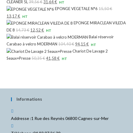
CLEANER 5L
39,56
€
Le
31,64
€
Le
HT
EPONGE VEGETALE N°6
15,50
€
prix
prix
Le
13,17
€
Le
HT
initial
actuel
EPONGE MIRACLEAN VILEDA
prix
prix
était :
est :
DE 8
14,73
€
Le
12,52
€
Le
HT
initial
actuel
39,56 €.
31,64 €.
Balai réservoir
prix
prix
était :
est :
Carabao à velcro MOERMAN
104,40
€
Le
94,15
€
Le
HT
initial
actuel
15,50 €.
13,17 €.
Chariot De Lavage 2
prix
prix
était :
est :
Seaux+Presse
50,35
€
Le
41,58
€
Le
HT
initial
actuel
14,73 €.
12,52 €.
prix
prix
était :
est :
initial
actuel
104,40 €.
94,15 €.
était :
est :
50,35 €.
41,58 €.
Informations
Addresse :
1 Rue des Reynès 06800 Cagnes-sur-Mer