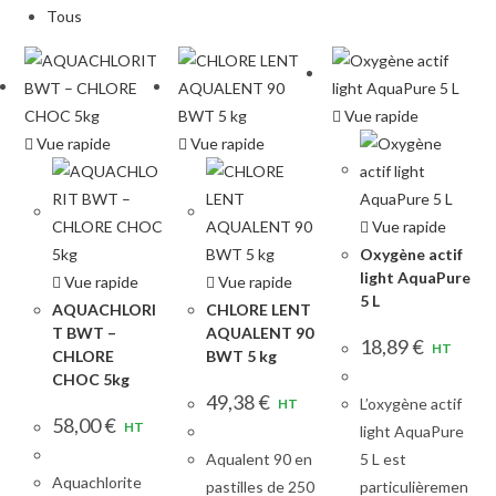
Tous
Vue rapide
Vue rapide
Vue rapide
Vue rapide
Oxygène actif
light AquaPure
Vue rapide
Vue rapide
5 L
AQUACHLORI
CHLORE LENT
T BWT –
AQUALENT 90
18,89
€
HT
CHLORE
BWT 5 kg
CHOC 5kg
49,38
€
L’oxygène actif
HT
58,00
€
HT
light AquaPure
Aqualent 90 en
5 L est
Aquachlorite
pastilles de 250
particulièremen