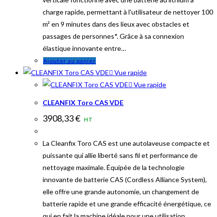
la
charge rapide, permettant à l'utilisateur de nettoyer 100
page
m² en 9 minutes dans des lieux avec obstacles et
du
passages de personnes*. Grâce à sa connexion
produit
élastique innovante entre…
Ajouter au panier
Vue rapide
Vue rapide
CLEANFIX Toro CAS VDE
3908,33
€
HT
La Cleanfix Toro CAS est une autolaveuse compacte et
puissante qui allie liberté sans fil et performance de
nettoyage maximale. Équipée de la technologie
innovante de batterie CAS (Cordless Alliance System),
elle offre une grande autonomie, un changement de
batterie rapide et une grande efficacité énergétique, ce
qui en fait la machine idéale pour une utilisation