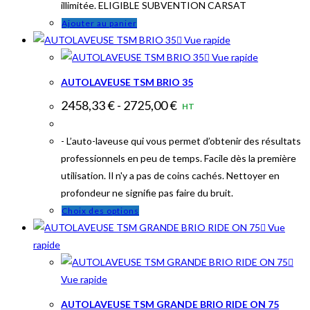
illimitée. ELIGIBLE SUBVENTION CARSAT
Ajouter au panier
Vue rapide
Vue rapide
AUTOLAVEUSE TSM BRIO 35
2458,33
€
-
2725,00
€
HT
- L’auto-laveuse qui vous permet d’obtenir des résultats
professionnels en peu de temps. Facile dès la première
utilisation. Il n'y a pas de coins cachés. Nettoyer en
profondeur ne signifie pas faire du bruit.
Ce
Choix des options
produit
Vue
a
rapide
plusieurs
variations.
Vue rapide
Les
AUTOLAVEUSE TSM GRANDE BRIO RIDE ON 75