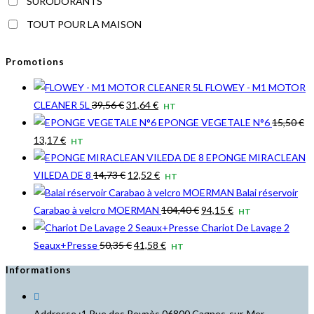
SURODORANTS
TOUT POUR LA MAISON
Promotions
FLOWEY - M1 MOTOR
Le
Le
CLEANER 5L
39,56
€
31,64
€
HT
prix
prix
EPONGE VEGETALE N°6
15,50
€
Le
Le
initial
actuel
13,17
€
HT
prix
prix
était :
est :
EPONGE MIRACLEAN
initial
actuel
39,56 €.
Le
31,64 €.
Le
VILEDA DE 8
14,73
€
12,52
€
HT
était :
est :
prix
prix
Balai réservoir
15,50 €.
13,17 €.
initial
actuel
Le
Le
Carabao à velcro MOERMAN
104,40
€
94,15
€
HT
était :
est :
prix
prix
Chariot De Lavage 2
14,73 €.
Le
12,52 €.
Le
initial
actuel
Seaux+Presse
50,35
€
41,58
€
HT
prix
prix
était :
est :
Informations
initial
actuel
104,40 €.
94,15 €.
était :
est :
Addresse :
1 Rue des Reynès 06800 Cagnes-sur-Mer