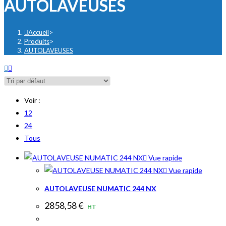
AUTOLAVEUSES
ce
site
Accueil
>
Produits
>
AUTOLAVEUSES
Voir :
12
24
Tous
Vue rapide
Vue rapide
AUTOLAVEUSE NUMATIC 244 NX
2858,58
€
HT