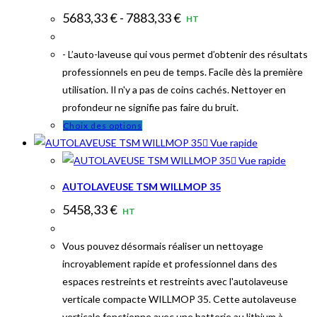
options
5683,33
€
-
7883,33
€
HT
peuvent
être
- L’auto-laveuse qui vous permet d’obtenir des résultats
choisies
professionnels en peu de temps. Facile dès la première
sur
utilisation. Il n'y a pas de coins cachés. Nettoyer en
la
profondeur ne signifie pas faire du bruit.
page
Ce
Choix des options
du
produit
Vue rapide
produit
a
Vue rapide
plusieurs
AUTOLAVEUSE TSM WILLMOP 35
variations.
5458,33
€
HT
Les
options
Vous pouvez désormais réaliser un nettoyage
peuvent
incroyablement rapide et professionnel dans des
être
espaces restreints et restreints avec l'autolaveuse
choisies
verticale compacte WILLMOP 35. Cette autolaveuse
sur
verticale fonctionne avec une batterie au lithium à