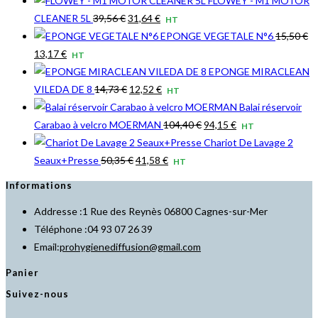
FLOWEY - M1 MOTOR
Le
Le
CLEANER 5L
39,56
€
31,64
€
HT
prix
prix
EPONGE VEGETALE N°6
15,50
€
Le
Le
initial
actuel
13,17
€
HT
prix
prix
était :
est :
EPONGE MIRACLEAN
initial
actuel
39,56 €.
Le
31,64 €.
Le
VILEDA DE 8
14,73
€
12,52
€
HT
était :
est :
prix
prix
Balai réservoir
15,50 €.
13,17 €.
initial
actuel
Le
Le
Carabao à velcro MOERMAN
104,40
€
94,15
€
HT
était :
est :
prix
prix
Chariot De Lavage 2
14,73 €.
Le
12,52 €.
Le
initial
actuel
Seaux+Presse
50,35
€
41,58
€
HT
prix
prix
était :
est :
Informations
initial
actuel
104,40 €.
94,15 €.
Addresse :
1 Rue des Reynès 06800 Cagnes-sur-Mer
était :
est :
Téléphone :
04 93 07 26 39
50,35 €.
41,58 €.
S’ouvre
Email:
prohygienediffusion@gmail.com
dans
Panier
votre
Suivez-nous
application