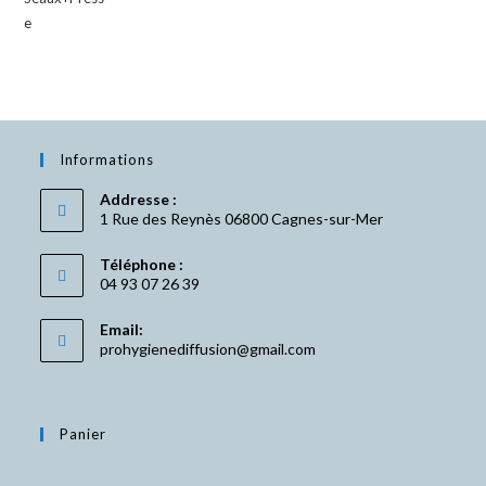
prix
prix
initial
actuel
était :
est :
50,35 €.
41,58 €.
Informations
Addresse :
1 Rue des Reynès 06800 Cagnes-sur-Mer
Téléphone :
04 93 07 26 39
Email:
S’ouvre
prohygienediffusion@gmail.com
dans
votre
application
Panier