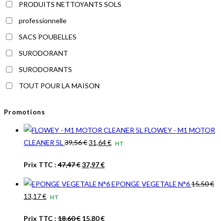
PRODUITS NETTOYANTS SOLS
professionnelle
SACS POUBELLES
SURODORANT
SURODORANTS
TOUT POUR LA MAISON
Promotions
FLOWEY - M1 MOTOR
Le
Le
CLEANER 5L
39,56
€
31,64
€
HT
prix
prix
Le
Le
Prix TTC :
47,47
€
37,97
€
initial
actuel
prix
prix
était :
est :
EPONGE VEGETALE N°6
15,50
€
initial
actuel
39,56 €.
31,64 €.
Le
Le
13,17
€
HT
était :
est :
prix
prix
47,47 €.
37,97 €.
Le
Le
Prix TTC :
18,60
€
15,80
€
initial
actuel