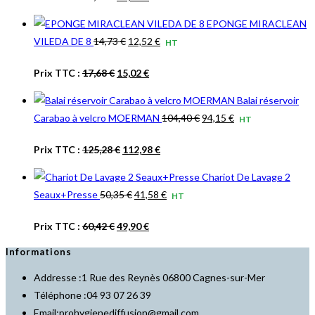
prix
prix
était :
est :
EPONGE MIRACLEAN
initial
actuel
15,50 €.
13,17 €.
Le
Le
VILEDA DE 8
14,73
€
12,52
€
HT
était :
est :
prix
prix
18,60 €.
15,80 €.
Le
Le
Prix TTC :
17,68
€
15,02
€
initial
actuel
prix
prix
était :
est :
Balai réservoir
initial
actuel
14,73 €.
12,52 €.
Le
Le
Carabao à velcro MOERMAN
104,40
€
94,15
€
HT
était :
est :
prix
prix
17,68 €.
15,02 €.
Le
Le
Prix TTC :
125,28
€
112,98
€
initial
actuel
prix
prix
était :
est :
Chariot De Lavage 2
initial
actuel
104,40 €.
94,15 €.
Le
Le
Seaux+Presse
50,35
€
41,58
€
HT
était :
est :
prix
prix
125,28 €.
112,98 €.
Le
Le
Prix TTC :
60,42
€
49,90
€
initial
actuel
prix
prix
était :
est :
Informations
initial
actuel
50,35 €.
41,58 €.
Addresse :
1 Rue des Reynès 06800 Cagnes-sur-Mer
était :
est :
Téléphone :
04 93 07 26 39
60,42 €.
49,90 €.
S’ouvre
Email:
prohygienediffusion@gmail.com