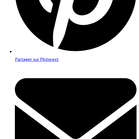
Partager sur Pinterest
Opens
in
a
new
window