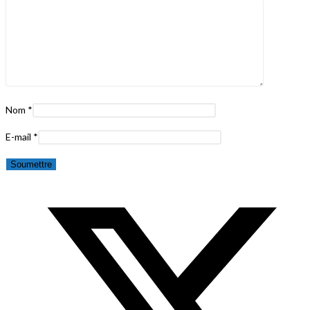
Nom
*
E-mail
*
Opens
in
a
new
window