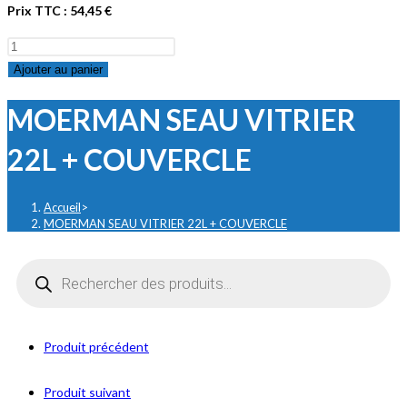
Prix TTC :
54,45
€
quantité
de
Ajouter au panier
MOERMAN
MOERMAN SEAU VITRIER
SEAU
VITRIER
22L + COUVERCLE
22L
+
COUVERCLE
Accueil
>
MOERMAN SEAU VITRIER 22L + COUVERCLE
Recherche
de
produits
Produit précédent
Produit suivant