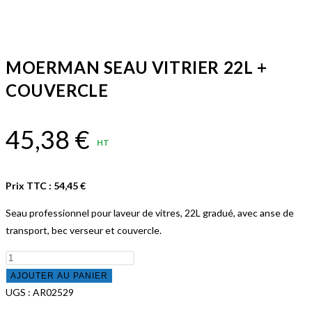
MOERMAN SEAU VITRIER 22L +
COUVERCLE
45,38
€
HT
Prix TTC :
54,45
€
Seau professionnel pour laveur de vitres, 22L gradué, avec anse de
transport, bec verseur et couvercle.
quantité
de
AJOUTER AU PANIER
MOERMAN
UGS :
AR02529
SEAU