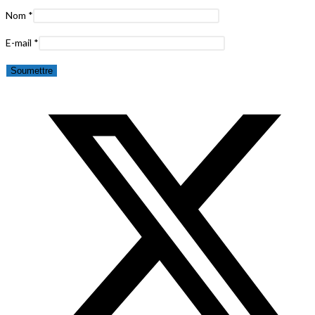
Nom
*
E-mail
*
Opens
in
a
new
window