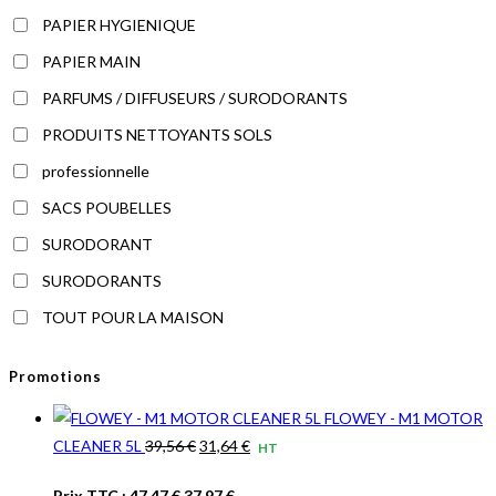
PAPIER HYGIENIQUE
PAPIER MAIN
PARFUMS / DIFFUSEURS / SURODORANTS
PRODUITS NETTOYANTS SOLS
professionnelle
SACS POUBELLES
SURODORANT
SURODORANTS
TOUT POUR LA MAISON
Promotions
FLOWEY - M1 MOTOR
Le
Le
CLEANER 5L
39,56
€
31,64
€
HT
prix
prix
Le
Le
Prix TTC :
47,47
€
37,97
€