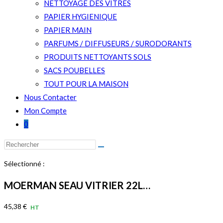
NETTOYAGE DES VITRES
PAPIER HYGIENIQUE
PAPIER MAIN
PARFUMS / DIFFUSEURS / SURODORANTS
PRODUITS NETTOYANTS SOLS
SACS POUBELLES
TOUT POUR LA MAISON
Nous Contacter
Mon Compte
0
Rechercher
sur
Sélectionné :
ce
site
MOERMAN SEAU VITRIER 22L…
45,38
€
HT