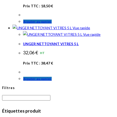
options
Prix TTC :
18,50
€
peuvent
être
Ajouter au panier
choisies
Vue rapide
sur
Vue rapide
la
page
UNGER NETTOYANT VITRES 5 L
du
32,06
€
HT
produit
Prix TTC :
38,47
€
Ajouter au panier
Filtres
Étiquettes produit