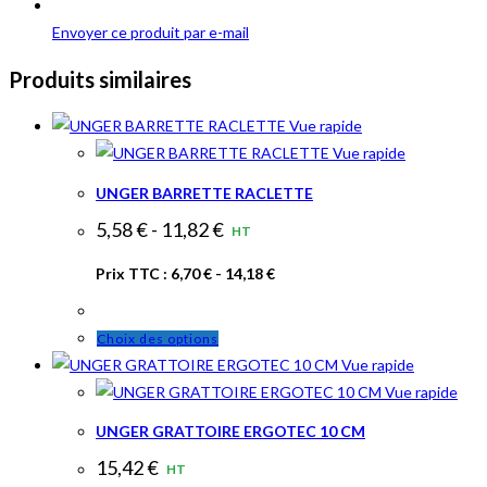
Envoyer ce produit par e-mail
Produits similaires
Vue rapide
Vue rapide
UNGER BARRETTE RACLETTE
5,58
€
-
11,82
€
HT
Prix TTC :
6,70
€
-
14,18
€
Ce
Choix des options
produit
Vue rapide
a
Vue rapide
plusieurs
UNGER GRATTOIRE ERGOTEC 10 CM
variations.
15,42
€
HT
Les