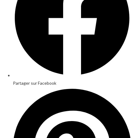
Partager sur Facebook
Opens
in
a
new
window