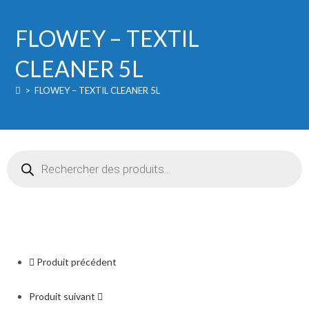
-
TEXTIL
FLOWEY – TEXTIL
CLEANER
5L
CLEANER 5L
>
FLOWEY – TEXTIL CLEANER 5L
Recherche
de
produits
Produit précédent
Produit suivant