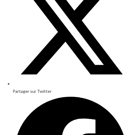
window
Partager sur Twitter
Opens
in
a
new
window