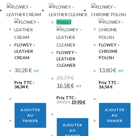
Promo !
FLOWEY –
FLOWEY –
LEATHER
CHROME
FLOWEY –
CREAM
POLISH
LEATHER
CLEANER
30,28
€
13,80
€
HT
HT
20,77
€
Prix TTC :
Prix TTC :
Le
Le
16,58
€
HT
36,34
€
16,56
€
prix
prix
initial
actuel
était :
est :
Prix TTC :
20,77 €.
16,58 €.
Le
Le
24,92
€
19,90
€
prix
prix
AJOUTER
initial
actuel
AJOUTER
était :
est :
AU
AU
24,92 €.
19,90 €.
PANIER
PANIER
AJOUTER
AU
PANIER