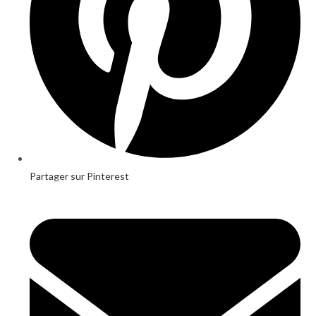
Partager sur Pinterest
Opens
in
a
new
window