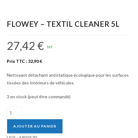
FLOWEY – TEXTIL CLEANER 5L
27,42
€
HT
Prix TTC :
32,90
€
Nettoyant détachant antistatique écologique pour les surfaces
tissées des intérieurs de véhicules.
3 en stock (peut être commandé)
quantité
de
FLOWEY
AJOUTER AU PANIER
-
UGS :
AR02570