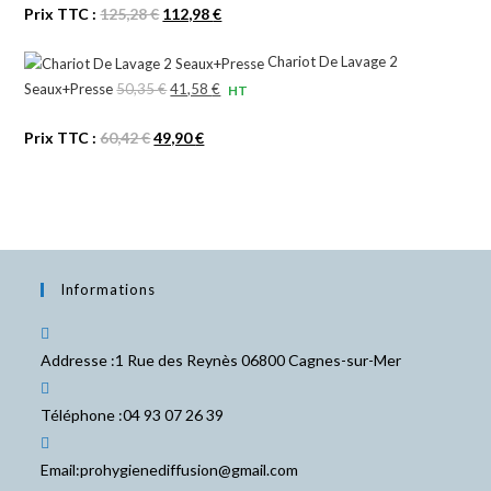
Le
Le
Prix TTC :
125,28
€
112,98
€
initial
actuel
prix
prix
était :
est :
Chariot De Lavage 2
initial
actuel
104,40 €.
94,15 €.
Seaux+Presse
50,35
€
Le
41,58
€
Le
HT
était :
est :
prix
prix
125,28 €.
112,98 €.
Le
Le
Prix TTC :
60,42
€
49,90
€
initial
actuel
prix
prix
était :
est :
initial
actuel
50,35 €.
41,58 €.
était :
est :
60,42 €.
49,90 €.
Informations
Addresse :
1 Rue des Reynès 06800 Cagnes-sur-Mer
Téléphone :
04 93 07 26 39
S’ouvre
Email:
prohygienediffusion@gmail.com