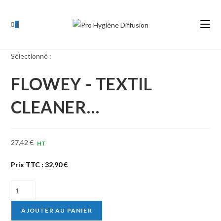
Skip
to
0
content
Sélectionné :
FLOWEY - TEXTIL
CLEANER…
27,42
€
HT
Prix TTC :
32,90
€
quantité
de
FLOWEY
AJOUTER AU PANIER