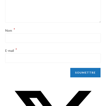
*
Nom
*
E-mail
Opens
in
a
new