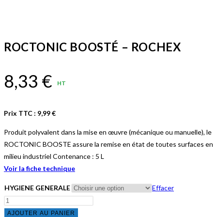
ROCTONIC BOOSTÉ – ROCHEX
8,33
€
HT
Prix TTC :
9,99
€
Produit polyvalent dans la mise en œuvre (mécanique ou manuelle), le
ROCTONIC BOOSTE assure la remise en état de toutes surfaces en
milieu industriel Contenance : 5 L
Voir la fiche technique
HYGIENE GENERALE
Effacer
quantité
de
AJOUTER AU PANIER