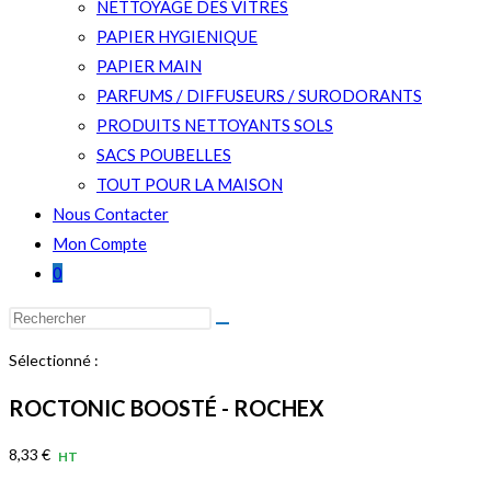
NETTOYAGE DES VITRES
PAPIER HYGIENIQUE
PAPIER MAIN
PARFUMS / DIFFUSEURS / SURODORANTS
PRODUITS NETTOYANTS SOLS
SACS POUBELLES
TOUT POUR LA MAISON
Nous Contacter
Mon Compte
0
Rechercher
sur
Sélectionné :
ce
site
ROCTONIC BOOSTÉ - ROCHEX
8,33
€
HT