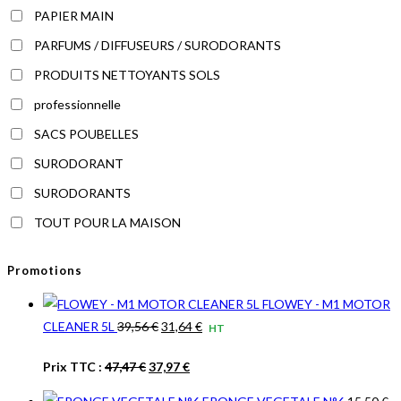
PAPIER MAIN
PARFUMS / DIFFUSEURS / SURODORANTS
PRODUITS NETTOYANTS SOLS
professionnelle
SACS POUBELLES
SURODORANT
SURODORANTS
TOUT POUR LA MAISON
Promotions
FLOWEY - M1 MOTOR
Le
Le
CLEANER 5L
39,56
€
31,64
€
HT
prix
prix
Le
Le
Prix TTC :
47,47
€
37,97
€
initial
actuel
prix
prix
était :
est :