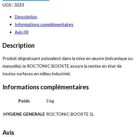
ROCTONIC
UGS :
3223
BOOSTÉ
Description
-
Informations complémentaires
ROCHEX
Avis (0)
Description
Produit dégraissant polyvalent dans la mise en œuvre (mécanique ou
manuelle), le ROCTONIC BOOSTE assure la remise en état de
toutes surfaces en milieu industriel.
Informations complémentaires
Poids
5 kg
HYGIENE GENERALE
ROCTONIC BOOSTE 1L
Avis