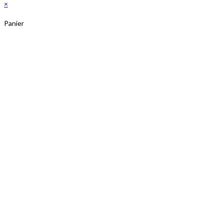
×
onglet
Panier