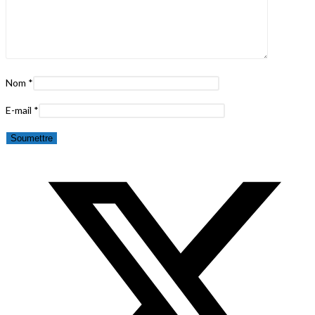
Nom
*
E-mail
*
Opens
in
a
new
window