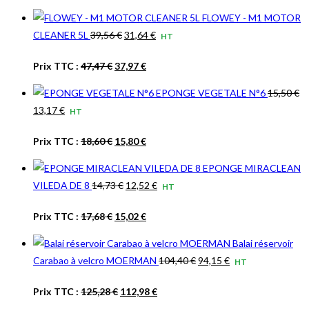
FLOWEY - M1 MOTOR
Le
Le
CLEANER 5L
39,56
€
31,64
€
HT
prix
prix
Le
Le
Prix TTC :
47,47
€
37,97
€
initial
actuel
prix
prix
était :
est :
EPONGE VEGETALE N°6
15,50
€
initial
actuel
39,56 €.
31,64 €.
Le
Le
13,17
€
HT
était :
est :
prix
prix
47,47 €.
37,97 €.
Le
Le
Prix TTC :
18,60
€
15,80
€
initial
actuel
prix
prix
était :
est :
EPONGE MIRACLEAN
initial
actuel
15,50 €.
13,17 €.
Le
Le
VILEDA DE 8
14,73
€
12,52
€
HT
était :
est :
prix
prix
18,60 €.
15,80 €.
Le
Le
Prix TTC :
17,68
€
15,02
€
initial
actuel
prix
prix
était :
est :
Balai réservoir
initial
actuel
14,73 €.
12,52 €.
Le
Le
Carabao à velcro MOERMAN
104,40
€
94,15
€
HT
était :
est :
prix
prix
17,68 €.
15,02 €.
Le
Le
Prix TTC :
125,28
€
112,98
€
initial
actuel
prix
prix