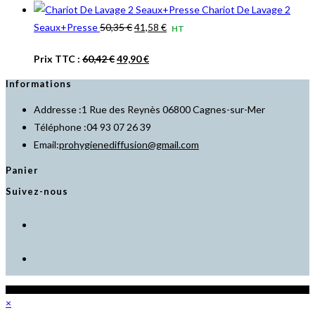
était :
est :
Chariot De Lavage 2
initial
actuel
104,40 €.
94,15 €.
Le
Le
Seaux+Presse
50,35
€
41,58
€
HT
était :
est :
prix
prix
125,28 €.
112,98 €.
Le
Le
Prix TTC :
60,42
€
49,90
€
initial
actuel
prix
prix
était :
est :
Informations
initial
actuel
50,35 €.
41,58 €.
Addresse :
1 Rue des Reynès 06800 Cagnes-sur-Mer
était :
est :
Téléphone :
04 93 07 26 39
60,42 €.
49,90 €.
S’ouvre
Email:
prohygienediffusion@gmail.com
dans
Panier
votre
Suivez-nous
application
S’ouvre
dans
S’ouvre
un
dans
nouvel
un
onglet
© Copyright - Pro Hygiène Diffusion
×
nouvel