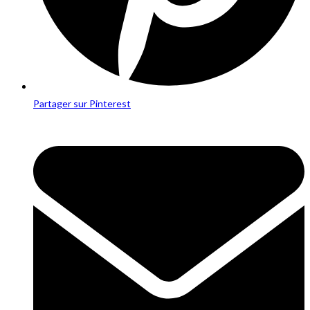
Partager sur Pinterest
Opens
in
a
new
window