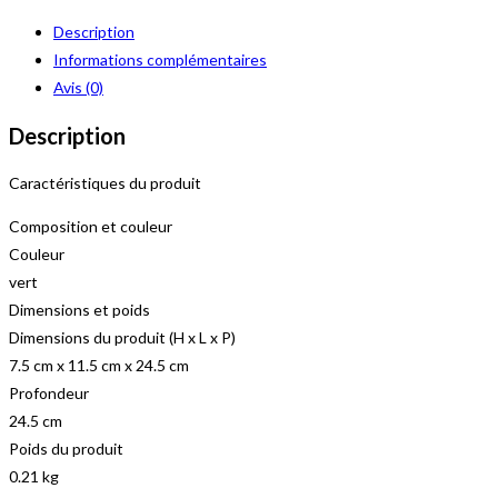
-
Description
TAMPONGES
Informations complémentaires
LOT
Avis (0)
DE
10
Description
Caractéristiques du produit
Composition et couleur
Couleur
vert
Dimensions et poids
Dimensions du produit (H x L x P)
7.5 cm x 11.5 cm x 24.5 cm
Profondeur
24.5 cm
Poids du produit
0.21 kg