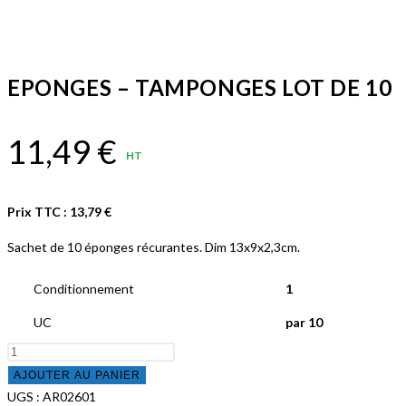
EPONGES – TAMPONGES LOT DE 10
11,49
€
HT
Prix TTC :
13,79
€
Sachet de 10 éponges récurantes. Dim 13x9x2,3cm.
Conditionnement
1
UC
par 10
quantité
de
AJOUTER AU PANIER
EPONGES
UGS :
AR02601