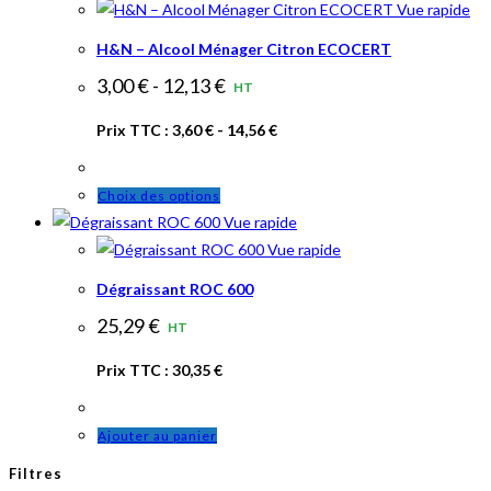
Vue rapide
H&N – Alcool Ménager Citron ECOCERT
3,00
€
-
12,13
€
HT
Prix TTC :
3,60
€
-
14,56
€
Ce
Choix des options
produit
Vue rapide
a
Vue rapide
plusieurs
Dégraissant ROC 600
variations.
25,29
€
HT
Les
options
Prix TTC :
30,35
€
peuvent
être
Ajouter au panier
choisies
sur
Filtres