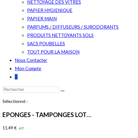
NETTOYAGE DES VITRES
PAPIER HYGIENIQUE
PAPIER MAIN
PARFUMS / DIFFUSEURS / SURODORANTS
PRODUITS NETTOYANTS SOLS
SACS POUBELLES
TOUT POUR LA MAISON
Nous Contacter
Mon Compte
0
Rechercher
sur
Sélectionné :
ce
site
EPONGES - TAMPONGES LOT…
11,49
€
HT