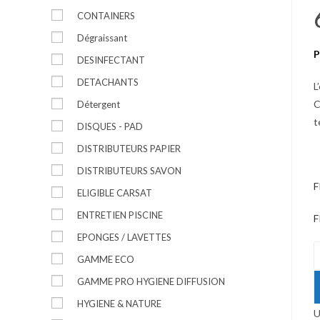
CONTAINERS
Dégraissant
P
DESINFECTANT
DETACHANTS
L
C
Détergent
t
DISQUES - PAD
DISTRIBUTEURS PAPIER
DISTRIBUTEURS SAVON
F
ELIGIBLE CARSAT
ENTRETIEN PISCINE
F
EPONGES / LAVETTES
q
GAMME ECO
d
GAMME PRO HYGIENE DIFFUSION
J
-
HYGIENE & NATURE
U