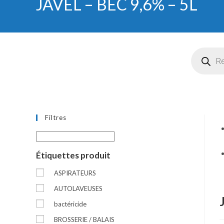
JAVEL – BEC 9,6% – 5L
9,6%
-
5L
Recherch
de
produits
Filtres
Étiquettes produit
ASPIRATEURS
AUTOLAVEUSES
bactéricide
BROSSERIE / BALAIS