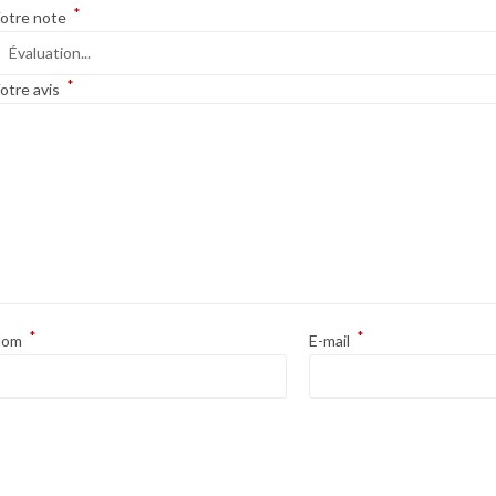
*
otre note
*
otre avis
*
*
Nom
E-mail
Opens
in