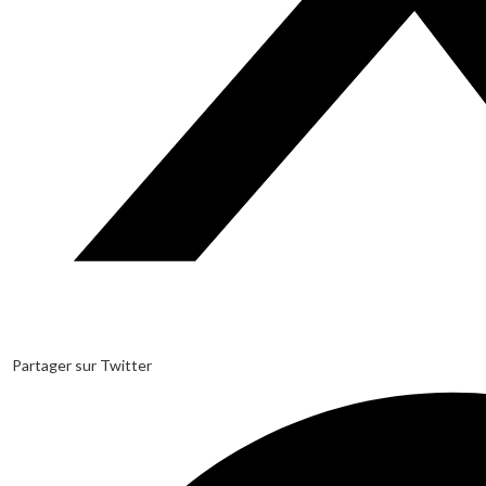
Partager sur Twitter
Opens
in
a
new