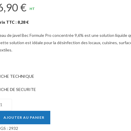
6,90
€
HT
rix TTC :
8,28
€
’eau de javel Bec Formule Pro concentrée 9,6% est une solution liquide q
ette solution est idéale pour la désinfection des locaux, cuisines, surface
extiles.
ICHE TECHNIQUE
ICHE DE SECURITE
uantité
e
AVEL
AJOUTER AU PANIER
GS :
2932