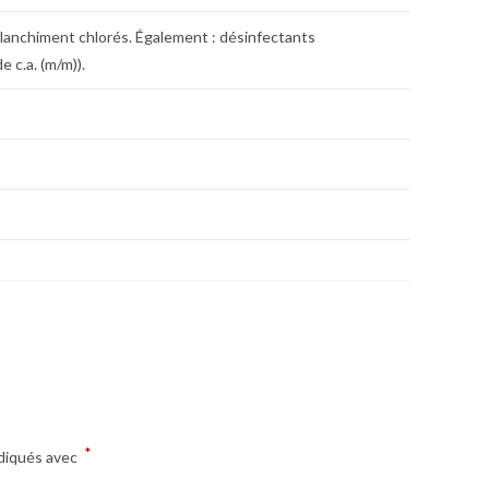
lanchiment chlorés. Également : désinfectants
 c.a. (m/m)).
*
ndiqués avec