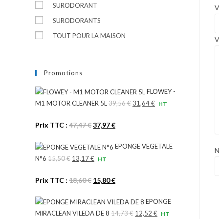
SURODORANT
V
SURODORANTS
TOUT POUR LA MAISON
V
Promotions
FLOWEY -
M1 MOTOR CLEANER 5L
39,56
€
Le
31,64
€
Le
HT
prix
prix
Le
Le
Prix TTC :
47,47
€
37,97
€
initial
actuel
prix
prix
était :
est :
EPONGE VEGETALE
initial
actuel
39,56 €.
31,64 €.
N°6
15,50
€
Le
13,17
€
Le
HT
était :
est :
prix
prix
47,47 €.
37,97 €.
Le
Le
Prix TTC :
18,60
€
15,80
€
initial
actuel
prix
prix
était :
est :
EPONGE
initial
actuel
15,50 €.
13,17 €.
MIRACLEAN VILEDA DE 8
14,73
€
Le
12,52
€
Le
HT
était :
est :