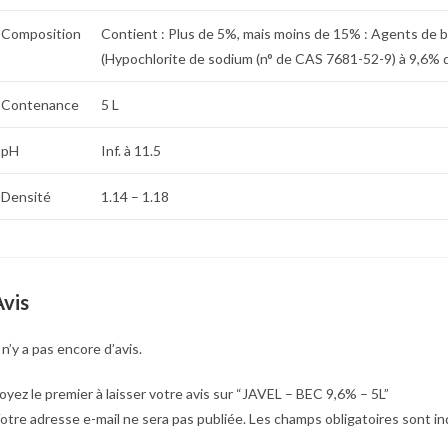
Composition
Contient : Plus de 5%, mais moins de 15% : Agents de b
(Hypochlorite de sodium (n° de CAS 7681-52-9) à 9,6% de
Contenance
5 L
pH
Inf. à 11.5
Densité
1.14 – 1.18
Avis
l n’y a pas encore d’avis.
oyez le premier à laisser votre avis sur “JAVEL – BEC 9,6% – 5L”
otre adresse e-mail ne sera pas publiée.
Les champs obligatoires sont i