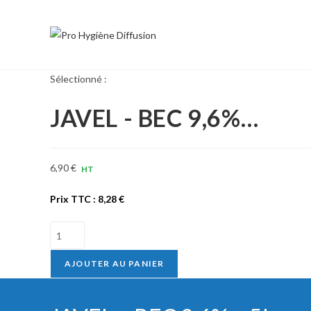
Skip
to
content
Sélectionné :
JAVEL - BEC 9,6%…
6,90
€
HT
Prix TTC :
8,28
€
quantité
de
JAVEL
AJOUTER AU PANIER
-
BEC