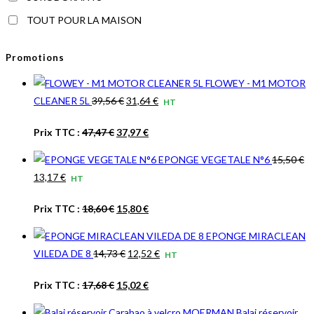
TOUT POUR LA MAISON
Promotions
FLOWEY - M1 MOTOR
Le
Le
CLEANER 5L
39,56
€
31,64
€
HT
prix
prix
Le
Le
Prix TTC :
47,47
€
37,97
€
initial
actuel
prix
prix
était :
est :
EPONGE VEGETALE N°6
15,50
€
initial
actuel
39,56 €.
31,64 €.
Le
Le
13,17
€
HT
était :
est :
prix
prix
47,47 €.
37,97 €.
Le
Le
Prix TTC :
18,60
€
15,80
€
initial
actuel
prix
prix
était :
est :
EPONGE MIRACLEAN
initial
actuel
15,50 €.
13,17 €.
Le
Le
VILEDA DE 8
14,73
€
12,52
€
HT
était :
est :
prix
prix
18,60 €.
15,80 €.
Le
Le
Prix TTC :
17,68
€
15,02
€
initial
actuel
prix
prix
était :
est :
Balai réservoir