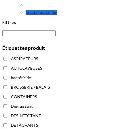
choisies
Ajouter au panier
sur
la
Filtres
page
du
produit
Étiquettes produit
ASPIRATEURS
AUTOLAVEUSES
bactéricide
BROSSERIE / BALAIS
CONTAINERS
Dégraissant
DESINFECTANT
DETACHANTS