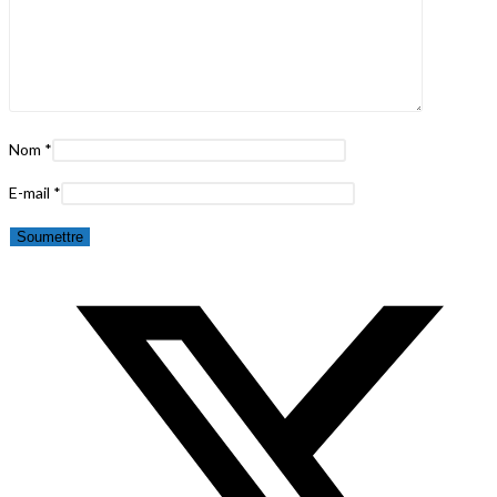
Nom
*
E-mail
*
Opens
in
a
new
window