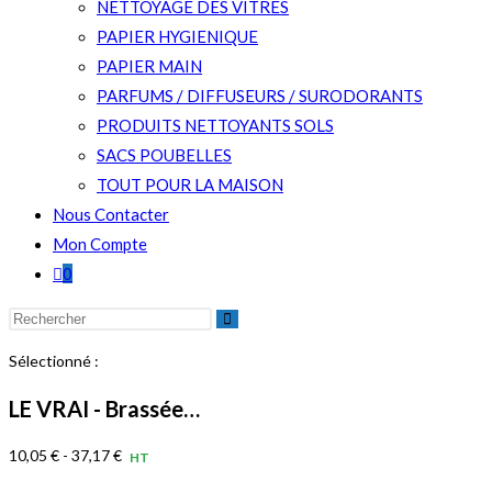
NETTOYAGE DES VITRES
PAPIER HYGIENIQUE
PAPIER MAIN
PARFUMS / DIFFUSEURS / SURODORANTS
PRODUITS NETTOYANTS SOLS
SACS POUBELLES
TOUT POUR LA MAISON
Nous Contacter
Mon Compte
0
Rechercher
sur
Sélectionné :
ce
site
LE VRAI - Brassée…
10,05
€
-
37,17
€
HT