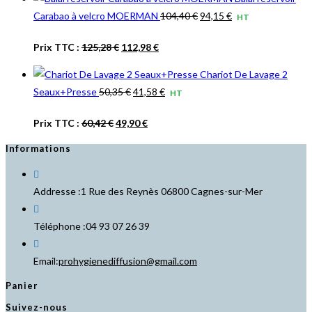
initial
actuel
14,73 €.
12,52 €.
Le
Le
Carabao à velcro MOERMAN
104,40
€
94,15
€
HT
était :
est :
prix
prix
17,68 €.
15,02 €.
Le
Le
Prix TTC :
125,28
€
112,98
€
initial
actuel
prix
prix
était :
est :
Chariot De Lavage 2
initial
actuel
104,40 €.
94,15 €.
Le
Le
Seaux+Presse
50,35
€
41,58
€
HT
était :
est :
prix
prix
125,28 €.
112,98 €.
Le
Le
Prix TTC :
60,42
€
49,90
€
initial
actuel
prix
prix
était :
est :
Informations
initial
actuel
50,35 €.
41,58 €.
était :
est :
Addresse :
1 Rue des Reynès 06800 Cagnes-sur-Mer
60,42 €.
49,90 €.
Téléphone :
04 93 07 26 39
S’ouvre
Email:
prohygienediffusion@gmail.com
dans
Panier
votre
Suivez-nous