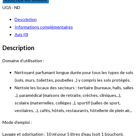
AJOUTER AU PANIER
LE
UGS :
ND
VRAI
Description
-
Informations complémentaires
Brassée
Avis (0)
sauvage
Description
Domaine d’utilisation :
Nettoyant parfumant longue durée pour tous les types de sols
(sols, murs, toilettes, poubelles ..) y compris les sols protégés.
Nettoie les locaux des secteurs : tertiaire (bureaux, halls, salles
..), paramédical (maisons de retraite, crèches, cliniques,..),
scolaire (maternelles, collèges ..), sportif (salles de sport,
vestiaires, ..), cafés, hôtels, restaurants, hôtellerie de plein air,..
Mode d’emploi :
Lavage et odorisation : 10 ml pour 5 litres d’eau (soit 1 bouchon).