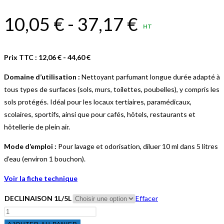
10,05
€
-
37,17
€
HT
Prix TTC :
12,06
€
-
44,60
€
Domaine d’utilisation :
Nettoyant parfumant longue durée adapté à
tous types de surfaces (sols, murs, toilettes, poubelles), y compris les
sols protégés. Idéal pour les locaux tertiaires, paramédicaux,
scolaires, sportifs, ainsi que pour cafés, hôtels, restaurants et
hôtellerie de plein air.
Mode d’emploi :
Pour lavage et odorisation, diluer 10 ml dans 5 litres
d’eau (environ 1 bouchon).
Voir la fiche technique
DECLINAISON 1L/5L
Effacer
quantité
de