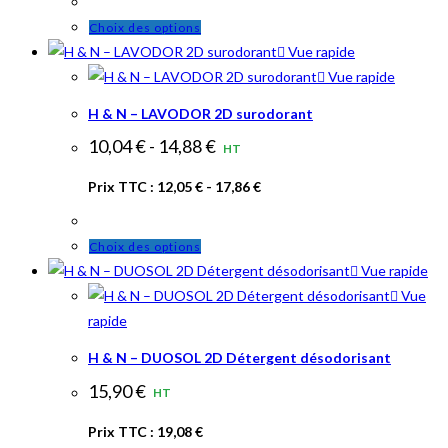
Ce
Choix des options
produit
Vue rapide
a
Vue rapide
plusieurs
H & N – LAVODOR 2D surodorant
variations.
10,04
€
-
14,88
€
HT
Les
options
Prix TTC :
12,05
€
-
17,86
€
peuvent
être
Ce
Choix des options
choisies
produit
Vue rapide
sur
a
Vue
la
plusieurs
rapide
page
variations.
du
H & N – DUOSOL 2D Détergent désodorisant
Les
produit
15,90
€
HT
options
peuvent
Prix TTC :
19,08
€
être