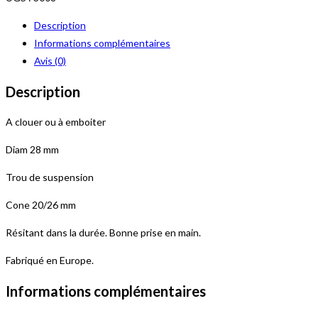
Balai
Description
Bois
Informations complémentaires
Cantonnier
Avis (0)
Brut
28mm
Description
140Cm
A clouer ou à emboiter
Diam 28 mm
Trou de suspension
Cone 20/26 mm
Résitant dans la durée. Bonne prise en main.
Fabriqué en Europe.
Informations complémentaires