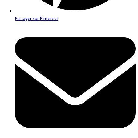
Partager sur Pinterest
Opens
in
a
new
window