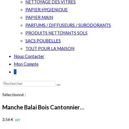
NETTOYAGE DES VITRES
PAPIER HYGIENIQUE
PAPIER MAIN
PARFUMS / DIFFUSEURS / SURODORANTS
PRODUITS NETTOYANTS SOLS
SACS POUBELLES
TOUT POUR LA MAISON
Nous Contacter
Mon Compte
0
Rechercher
sur
Sélectionné :
ce
site
Manche Balai Bois Cantonnier…
3,56
€
HT