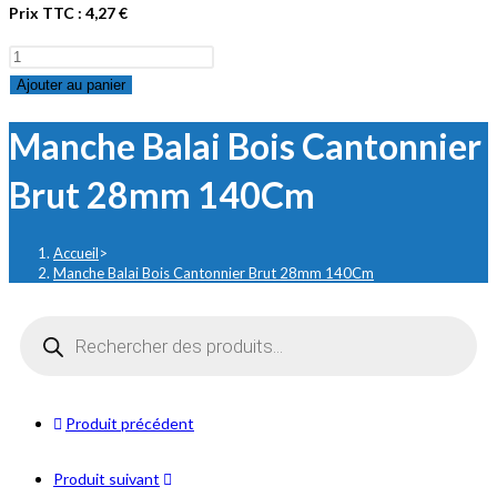
Prix TTC :
4,27
€
quantité
de
Ajouter au panier
Manche
Manche Balai Bois Cantonnier
Balai
Bois
Brut 28mm 140Cm
Cantonnier
Brut
28mm
Accueil
>
Manche Balai Bois Cantonnier Brut 28mm 140Cm
140Cm
Recherche
de
produits
Produit précédent
Produit suivant