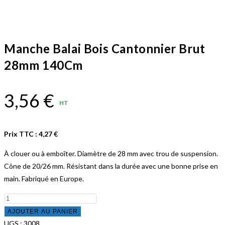
Manche Balai Bois Cantonnier Brut
28mm 140Cm
3,56
€
HT
Prix TTC :
4,27
€
À clouer ou à emboîter. Diamètre de 28 mm avec trou de suspension.
Cône de 20/26 mm. Résistant dans la durée avec une bonne prise en
main. Fabriqué en Europe.
quantité
de
AJOUTER AU PANIER
Manche
UGS :
3008