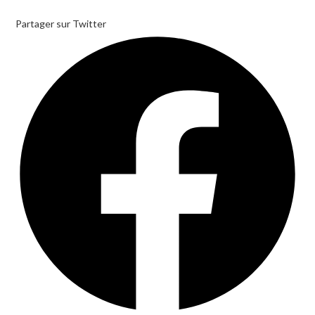
Partager sur Twitter
Opens
in
a
new
window