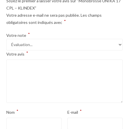
Soyez le premier à laisser votre avis sur “Monobrosse UNIKA 17
CPL – KLINDEX”
Votre adresse e-mail ne sera pas publiée.
Les champs
*
obligatoires sont indiqués avec
*
Votre note
*
Votre avis
*
*
Nom
E-mail