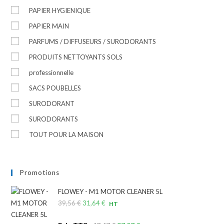
PAPIER HYGIENIQUE
PAPIER MAIN
PARFUMS / DIFFUSEURS / SURODORANTS
PRODUITS NETTOYANTS SOLS
professionnelle
SACS POUBELLES
SURODORANT
SURODORANTS
TOUT POUR LA MAISON
Promotions
FLOWEY - M1 MOTOR CLEANER 5L
39,56
€
Le
31,64
€
Le
HT
prix
prix