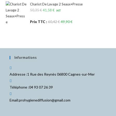
initial
actuel
104,40 €.
94,15 €.
Chariot De Lavage 2 Seaux+Presse
était :
est :
50,35
€
Le
41,58
€
Le
HT
125,28 €.
112,98 €.
prix
prix
Le
Le
Prix TTC :
60,42
€
49,90
€
initial
actuel
prix
prix
était :
est :
initial
actuel
50,35 €.
41,58 €.
était :
est :
60,42 €.
49,90 €.
Informations
Addresse :
1 Rue des Reynès 06800 Cagnes-sur-Mer
Téléphone :
04 93 07 26 39
S’ouvre
Email:
prohygienediffusion@gmail.com
dans
votre