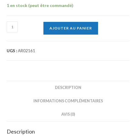
1 en stock (peut être commandé)
quantité
AJOUTER AU PANIER
de
Monobrosse
UNIKA
UGS :
AR02161
17
CPL
-
KLINDEX
DESCRIPTION
INFORMATIONS COMPLÉMENTAIRES
AVIS (0)
Description