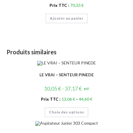
Prix TTC :
70,33
€
Ajouter au panier
Produits similaires
LE VRAI – SENTEUR PINEDE
10,05
€
-
37,17
€
HT
Prix TTC :
12,06
€
-
44,60
€
Ce
Choix des options
produit
a
plusieurs
variations.
Les