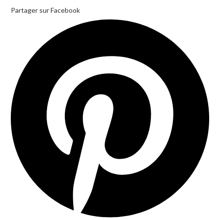
Partager sur Facebook
Opens
in
a
new
window