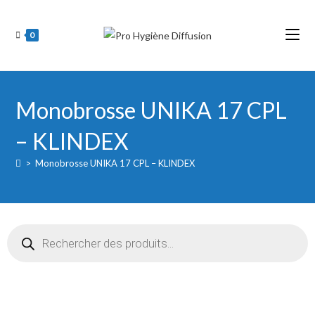
Skip
to
0
content
Monobrosse UNIKA 17 CPL
– KLINDEX
>
Monobrosse UNIKA 17 CPL – KLINDEX
Recherche
de
produits