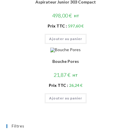
options
Aspirateur Junior 303 Compact
peuvent
être
choisies
498,00
€
HT
sur
la
page
Prix TTC :
597,60
€
du
produit
Ajouter au panier
Bouche Pores
21,87
€
HT
Prix TTC :
26,24
€
Ajouter au panier
Filtres