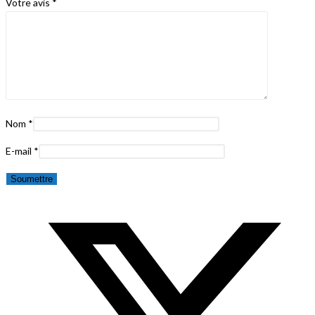
Votre avis
*
Nom
*
E-mail
*
Opens
in
a
new
window