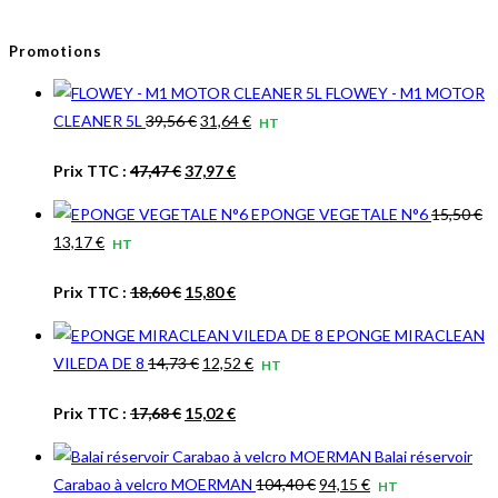
Promotions
FLOWEY - M1 MOTOR
Le
Le
CLEANER 5L
39,56
€
31,64
€
HT
prix
prix
Le
Le
Prix TTC :
47,47
€
37,97
€
initial
actuel
prix
prix
était :
est :
EPONGE VEGETALE N°6
15,50
€
initial
actuel
39,56 €.
31,64 €.
Le
Le
13,17
€
HT
était :
est :
prix
prix
47,47 €.
37,97 €.
Le
Le
Prix TTC :
18,60
€
15,80
€
initial
actuel
prix
prix
était :
est :
EPONGE MIRACLEAN
initial
actuel
15,50 €.
13,17 €.
Le
Le
VILEDA DE 8
14,73
€
12,52
€
HT
était :
est :
prix
prix
18,60 €.
15,80 €.
Le
Le
Prix TTC :
17,68
€
15,02
€
initial
actuel
prix
prix
était :
est :
Balai réservoir
initial
actuel
14,73 €.
12,52 €.
Le
Le
Carabao à velcro MOERMAN
104,40
€
94,15
€
HT
était :
est :