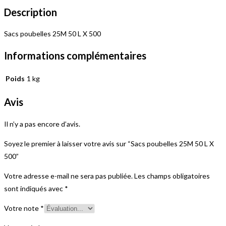
X
Description
500
Sacs poubelles 25M 50 L X 500
Informations complémentaires
Poids
1 kg
Avis
Il n’y a pas encore d’avis.
Soyez le premier à laisser votre avis sur “Sacs poubelles 25M 50 L X
500”
Votre adresse e-mail ne sera pas publiée.
Les champs obligatoires
sont indiqués avec
*
Votre note
*