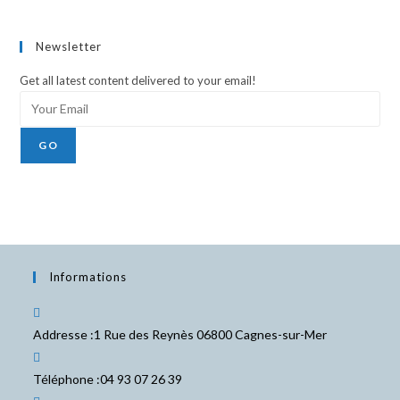
Newsletter
Get all latest content delivered to your email!
GO
Informations
Addresse :
1 Rue des Reynès 06800 Cagnes-sur-Mer
Téléphone :
04 93 07 26 39