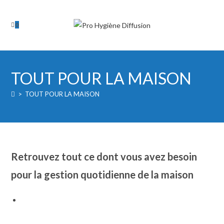
Skip
to
0
content
TOUT POUR LA MAISON
>
TOUT POUR LA MAISON
Retrouvez tout ce dont vous avez besoin
pour la gestion quotidienne de la maison