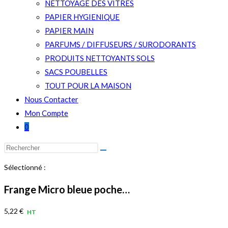
NETTOYAGE DES VITRES
PAPIER HYGIENIQUE
PAPIER MAIN
PARFUMS / DIFFUSEURS / SURODORANTS
PRODUITS NETTOYANTS SOLS
SACS POUBELLES
TOUT POUR LA MAISON
Nous Contacter
Mon Compte
0
Rechercher
sur
Sélectionné :
ce
site
Frange Micro bleue poche…
5,22
€
HT