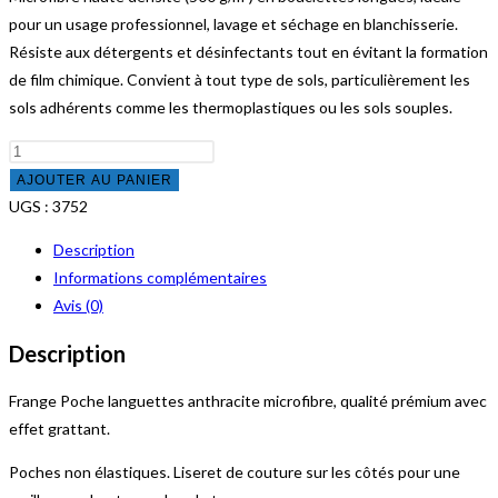
pour un usage professionnel, lavage et séchage en blanchisserie.
Résiste aux détergents et désinfectants tout en évitant la formation
de film chimique. Convient à tout type de sols, particulièrement les
sols adhérents comme les thermoplastiques ou les sols souples.
quantité
de
AJOUTER AU PANIER
Frange
UGS :
3752
Micro
Description
bleue
Informations complémentaires
poche
Avis (0)
Languette
40cm
Description
Frange Poche languettes anthracite microfibre, qualité prémium avec
effet grattant.
Poches non élastiques. Liseret de couture sur les côtés pour une