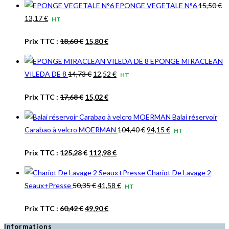
était :
est :
EPONGE VEGETALE N°6
15,50
€
initial
actuel
39,56 €.
31,64 €.
Le
Le
13,17
€
HT
était :
est :
prix
prix
47,47 €.
37,97 €.
Le
Le
Prix TTC :
18,60
€
15,80
€
initial
actuel
prix
prix
était :
est :
EPONGE MIRACLEAN
initial
actuel
15,50 €.
13,17 €.
Le
Le
VILEDA DE 8
14,73
€
12,52
€
HT
était :
est :
prix
prix
18,60 €.
15,80 €.
Le
Le
Prix TTC :
17,68
€
15,02
€
initial
actuel
prix
prix
était :
est :
Balai réservoir
initial
actuel
14,73 €.
12,52 €.
Le
Le
Carabao à velcro MOERMAN
104,40
€
94,15
€
HT
était :
est :
prix
prix
17,68 €.
15,02 €.
Le
Le
Prix TTC :
125,28
€
112,98
€
initial
actuel
prix
prix
était :
est :
Chariot De Lavage 2
initial
actuel
104,40 €.
94,15 €.
Le
Le
Seaux+Presse
50,35
€
41,58
€
HT
était :
est :
prix
prix
125,28 €.
112,98 €.
Le
Le
Prix TTC :
60,42
€
49,90
€
initial
actuel
prix
prix
était :
est :
Informations