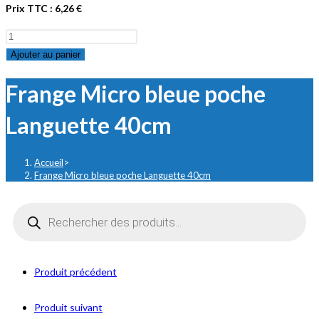
Prix TTC :
6,26
€
quantité
de
Ajouter au panier
Frange
Frange Micro bleue poche
Micro
bleue
Languette 40cm
poche
Languette
40cm
Accueil
>
Frange Micro bleue poche Languette 40cm
Recherche
de
produits
Produit précédent
Produit suivant