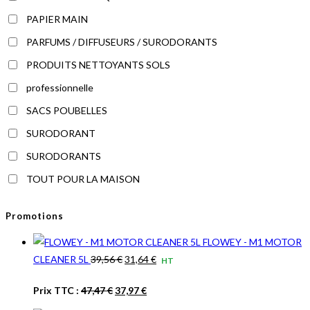
PAPIER MAIN
PARFUMS / DIFFUSEURS / SURODORANTS
PRODUITS NETTOYANTS SOLS
professionnelle
SACS POUBELLES
SURODORANT
SURODORANTS
TOUT POUR LA MAISON
Promotions
FLOWEY - M1 MOTOR
Le
Le
CLEANER 5L
39,56
€
31,64
€
HT
prix
prix
Le
Le
Prix TTC :
47,47
€
37,97
€
initial
actuel
prix
prix