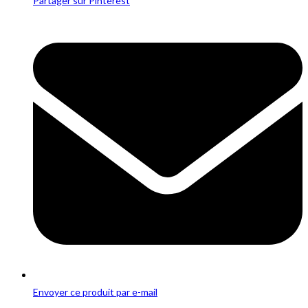
Partager sur Pinterest
Opens
in
a
new
window
Envoyer ce produit par e-mail