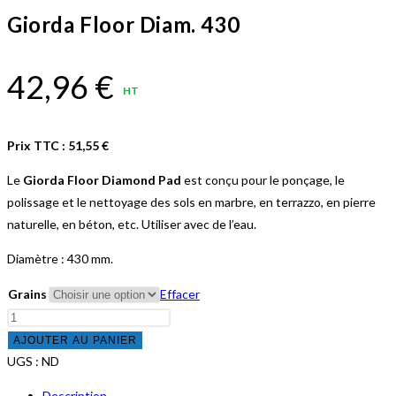
Giorda Floor Diam. 430
42,96
€
HT
Prix TTC :
51,55
€
Le
Giorda Floor Diamond Pad
est conçu pour le ponçage, le
polissage et le nettoyage des sols en marbre, en terrazzo, en pierre
naturelle, en béton, etc. Utiliser avec de l’eau.
Diamètre : 430 mm.
Grains
Effacer
quantité
de
AJOUTER AU PANIER
Giorda
UGS :
ND
Floor
Description