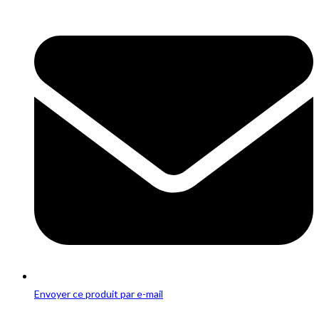
Opens
in
a
new
window
Envoyer ce produit par e-mail