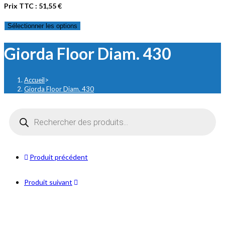
Prix TTC :
51,55
€
Sélectionner les options
Giorda Floor Diam. 430
Accueil
>
Giorda Floor Diam. 430
Recherche
de
produits
Produit précédent
Produit suivant