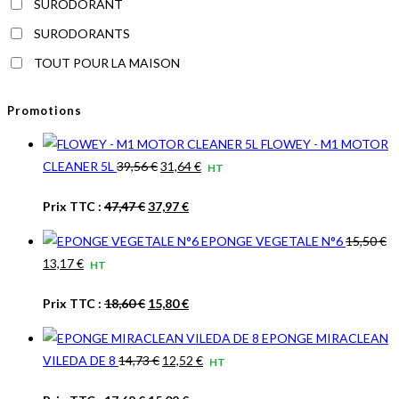
SURODORANT
SURODORANTS
TOUT POUR LA MAISON
Promotions
FLOWEY - M1 MOTOR
Le
Le
CLEANER 5L
39,56
€
31,64
€
HT
prix
prix
Le
Le
Prix TTC :
47,47
€
37,97
€
initial
actuel
prix
prix
était :
est :
EPONGE VEGETALE N°6
15,50
€
initial
actuel
39,56 €.
31,64 €.
Le
Le
13,17
€
HT
était :
est :
prix
prix
47,47 €.
37,97 €.
Le
Le
Prix TTC :
18,60
€
15,80
€
initial
actuel
prix
prix
était :
est :
EPONGE MIRACLEAN
initial
actuel
15,50 €.
13,17 €.
Le
Le
VILEDA DE 8
14,73
€
12,52
€
HT
était :
est :
prix
prix
18,60 €.
15,80 €.