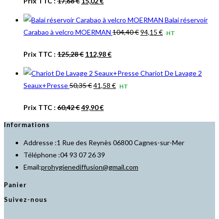
Le
Le
Prix TTC :
17,68
€
15,02
€
initial
actuel
prix
prix
était :
est :
Balai réservoir
initial
actuel
14,73 €.
12,52 €.
Le
Le
Carabao à velcro MOERMAN
104,40
€
94,15
€
HT
était :
est :
prix
prix
17,68 €.
15,02 €.
Le
Le
Prix TTC :
125,28
€
112,98
€
initial
actuel
prix
prix
était :
est :
Chariot De Lavage 2
initial
actuel
104,40 €.
94,15 €.
Le
Le
Seaux+Presse
50,35
€
41,58
€
HT
était :
est :
prix
prix
125,28 €.
112,98 €.
Le
Le
Prix TTC :
60,42
€
49,90
€
initial
actuel
prix
prix
était :
est :
Informations
initial
actuel
50,35 €.
41,58 €.
Addresse :
1 Rue des Reynès 06800 Cagnes-sur-Mer
était :
est :
Téléphone :
04 93 07 26 39
60,42 €.
49,90 €.
S’ouvre
Email:
prohygienediffusion@gmail.com
dans
Panier
votre
Suivez-nous
application
S’ouvre