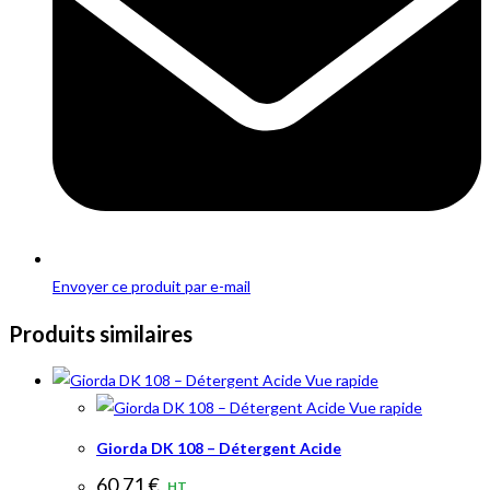
Envoyer ce produit par e-mail
Produits similaires
Vue rapide
Vue rapide
Giorda DK 108 – Détergent Acide
60,71
€
HT