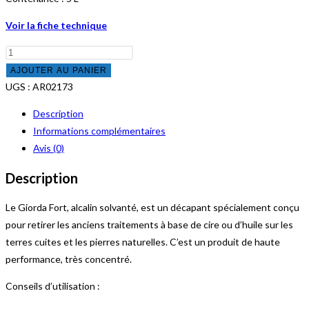
Voir la fiche technique
quantité
de
AJOUTER AU PANIER
Giorda
UGS :
AR02173
Fort
Description
-
Informations complémentaires
Alcalin
Avis (0)
Solvanté
Description
Le Giorda Fort, alcalin solvanté, est un décapant spécialement conçu
pour retirer les anciens traitements à base de cire ou d’huile sur les
terres cuites et les pierres naturelles. C’est un produit de haute
performance, très concentré.
Conseils d’utilisation :