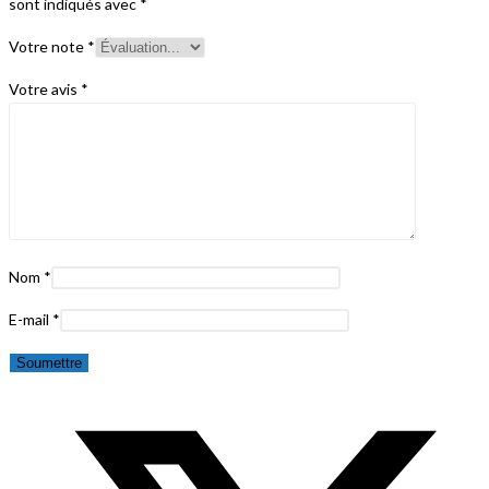
sont indiqués avec
*
Votre note
*
Votre avis
*
Nom
*
E-mail
*
Opens
in
a
new