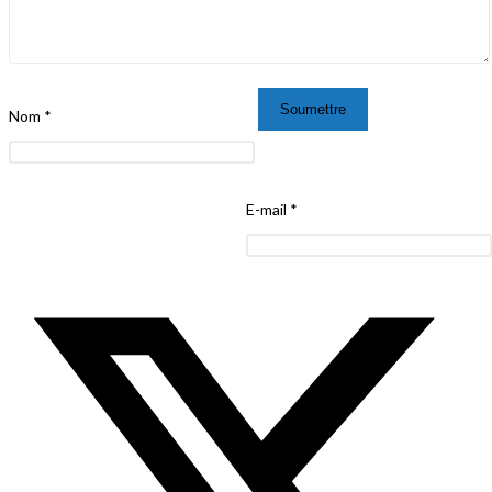
Nom
*
E-mail
*
Opens
in
a
new
window