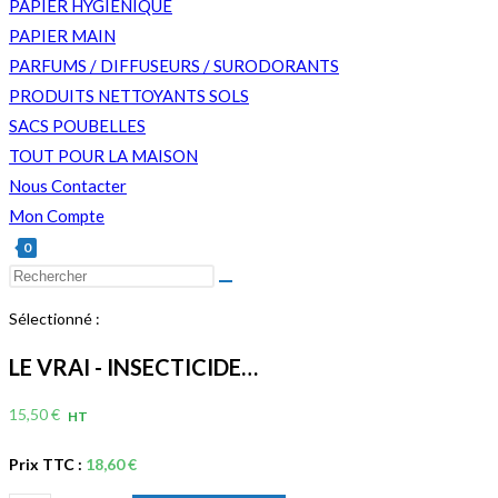
PAPIER HYGIENIQUE
PAPIER MAIN
PARFUMS / DIFFUSEURS / SURODORANTS
PRODUITS NETTOYANTS SOLS
SACS POUBELLES
TOUT POUR LA MAISON
Nous Contacter
Mon Compte
0
Rechercher
sur
Sélectionné :
ce
site
LE VRAI - INSECTICIDE…
15,50
€
HT
Prix TTC :
18,60
€