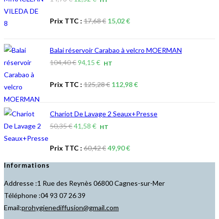
18,60 €.
15,80 €.
prix
prix
Le
Le
Prix TTC :
17,68
€
15,02
€
initial
actuel
prix
prix
était :
est :
initial
actuel
14,73 €.
12,52 €.
Balai réservoir Carabao à velcro MOERMAN
était :
est :
Le
Le
104,40
€
94,15
€
HT
17,68 €.
15,02 €.
prix
prix
Le
Le
Prix TTC :
125,28
€
112,98
€
initial
actuel
prix
prix
était :
est :
initial
actuel
104,40 €.
94,15 €.
Chariot De Lavage 2 Seaux+Presse
était :
est :
Le
Le
50,35
€
41,58
€
HT
125,28 €.
112,98 €.
prix
prix
Le
Le
Prix TTC :
60,42
€
49,90
€
initial
actuel
prix
prix
était :
est :
Informations
initial
actuel
50,35 €.
41,58 €.
Addresse :
1 Rue des Reynès 06800 Cagnes-sur-Mer
était :
est :
Téléphone :
04 93 07 26 39
60,42 €.
49,90 €.
S’ouvre
Email:
prohygienediffusion@gmail.com