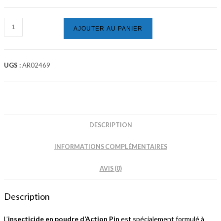
quantité
AJOUTER AU PANIER
de
LE
VRAI
UGS :
AR02469
-
INSECTICIDE
EN
POUDRE
PUNAISES
DESCRIPTION
DE
LIT
INFORMATIONS COMPLÉMENTAIRES
ET
AVIS (0)
ACARIENS
Description
L’
insecticide en poudre d’Action Pin
est spécialement formulé à