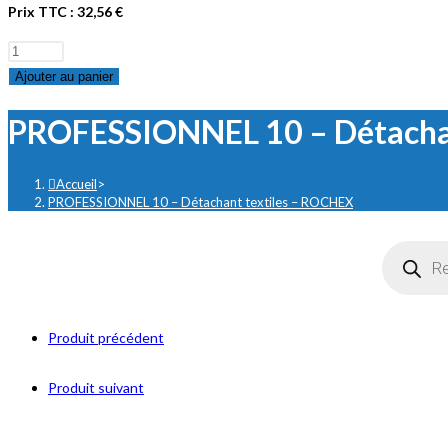
Prix TTC :
32,56
€
quantité
de
Ajouter au panier
PROFESSIONNEL
PROFESSIONNEL 10 – Détacha
10
-
Détachant
Accueil
>
textiles
PROFESSIONNEL 10 – Détachant textiles – ROCHEX
-
Recherch
ROCHEX
de
produits
Produit précédent
Produit suivant