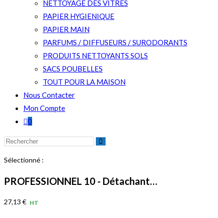
NETTOYAGE DES VITRES
PAPIER HYGIENIQUE
PAPIER MAIN
PARFUMS / DIFFUSEURS / SURODORANTS
PRODUITS NETTOYANTS SOLS
SACS POUBELLES
TOUT POUR LA MAISON
Nous Contacter
Mon Compte
0
Rechercher
sur
Sélectionné :
ce
site
PROFESSIONNEL 10 - Détachant…
27,13
€
HT