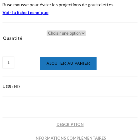
Buse mousse pour éviter les projections de gouttelettes.
Voir la fiche technique
Quantité
quantité
AJOUTER AU PANIER
de
LE
VRAI
UGS :
ND
-
Détachant
Clean
Power
DESCRIPTION
INFORMATIONS COMPLÉMENTAIRES