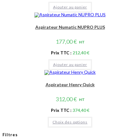
Ajouter au panier
Aspirateur Numatic NUPRO PLUS
177,00
€
HT
Prix TTC :
212,40
€
Ajouter au panier
Aspirateur Henry Quick
312,00
€
HT
Prix TTC :
374,40
€
Ce
Choix des options
produit
a
plusieurs
Filtres
variations.