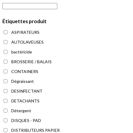
Les
options
peuvent
être
choisies
Étiquettes produit
sur
la
page
ASPIRATEURS
du
produit
AUTOLAVEUSES
bactéricide
BROSSERIE / BALAIS
CONTAINERS
Dégraissant
DESINFECTANT
DETACHANTS
Détergent
DISQUES - PAD
DISTRIBUTEURS PAPIER