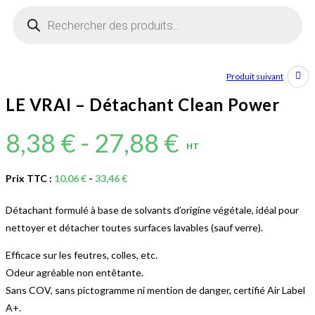
Recherche
de
produits
Produit suivant
LE VRAI – Détachant Clean Power
8,38
€
-
27,88
€
HT
Prix TTC :
10,06
€
-
33,46
€
Détachant formulé à base de solvants d’origine végétale, idéal pour
nettoyer et détacher toutes surfaces lavables (sauf verre).
Efficace sur les feutres, colles, etc.
Odeur agréable non entêtante.
Sans COV, sans pictogramme ni mention de danger, certifié Air Label
A+.