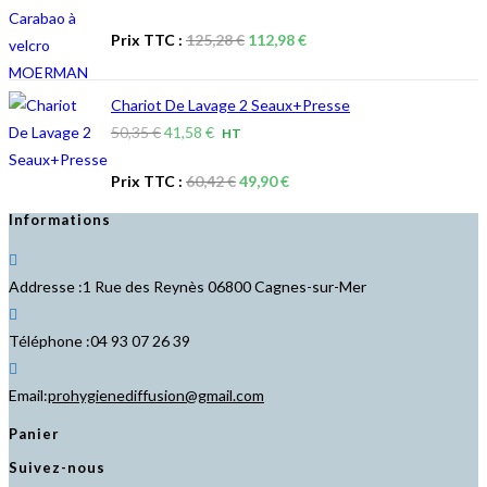
17,68 €.
15,02 €.
prix
prix
Le
Le
Prix TTC :
125,28
€
112,98
€
initial
actuel
prix
prix
était :
est :
initial
actuel
104,40 €.
94,15 €.
Chariot De Lavage 2 Seaux+Presse
était :
est :
Le
Le
50,35
€
41,58
€
HT
125,28 €.
112,98 €.
prix
prix
Le
Le
Prix TTC :
60,42
€
49,90
€
initial
actuel
prix
prix
était :
est :
Informations
initial
actuel
50,35 €.
41,58 €.
était :
est :
Addresse :
1 Rue des Reynès 06800 Cagnes-sur-Mer
60,42 €.
49,90 €.
Téléphone :
04 93 07 26 39
S’ouvre
Email:
prohygienediffusion@gmail.com
dans
Panier
votre
Suivez-nous
application